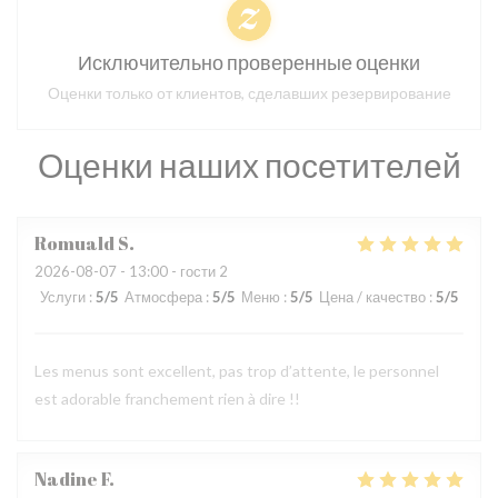
Исключительно проверенные оценки
Оценки только от клиентов, сделавших резервирование
Оценки наших посетителей
Romuald
S
2026-08-07
- 13:00 - гости 2
Услуги
:
5
/5
Атмосфера
:
5
/5
Меню
:
5
/5
Цена / качество
:
5
/5
Les menus sont excellent, pas trop d’attente, le personnel
est adorable franchement rien à dire !!
Nadine
F