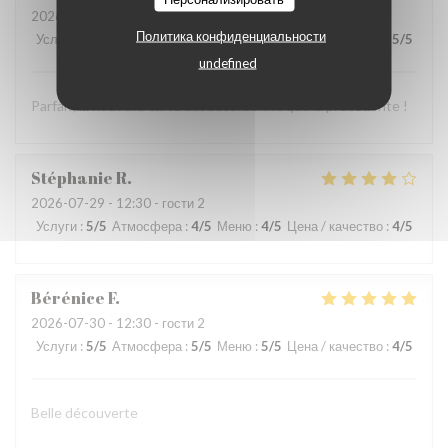
2026-07-29
- 20:15 - гости 2
Политика конфиденциальности
Услуги
:
5
/5
Атмосфера
:
5
/5
Меню
:
5
/5
Цена / качество
:
5
/5
undefined
Parfait, la nouvelle carte est aussi bonne que la précédente !
Stéphanie
R
2026-07-29
- 12:30 - гости 2
Услуги
:
5
/5
Атмосфера
:
4
/5
Меню
:
4
/5
Цена / качество
:
4
/5
Bérénice
F
2026-07-30
- 12:30 - гости 2
Услуги
:
5
/5
Атмосфера
:
5
/5
Меню
:
5
/5
Цена / качество
:
4
/5
Belle découverte