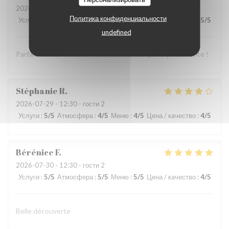
2026-07-29
- 20:15 - гости 2
Политика конфиденциальности
Услуги
:
5
/5
Атмосфера
:
5
/5
Меню
:
5
/5
Цена / качество
:
5
/5
undefined
Parfait, la nouvelle carte est aussi bonne que la précédente !
Stéphanie
R
2026-07-29
- 12:30 - гости 2
Услуги
:
5
/5
Атмосфера
:
4
/5
Меню
:
4
/5
Цена / качество
:
4
/5
Bérénice
F
2026-07-30
- 12:30 - гости 2
Услуги
:
5
/5
Атмосфера
:
5
/5
Меню
:
5
/5
Цена / качество
:
4
/5
Belle découverte