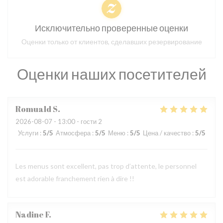
Исключительно проверенные оценки
Оценки только от клиентов, сделавших резервирование
Оценки наших посетителей
Romuald
S
2026-08-07
- 13:00 - гости 2
Услуги
:
5
/5
Атмосфера
:
5
/5
Меню
:
5
/5
Цена / качество
:
5
/5
Les menus sont excellent, pas trop d’attente, le personnel
est adorable franchement rien à dire !!
Nadine
F