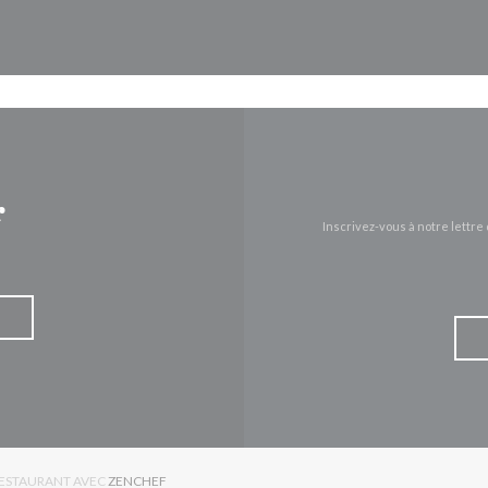
Facebook ((ouvre une nouvelle 
Instagram ((ouvre une nou
r
Inscrivez-vous à notre lettr
((OUVRE UNE NOUVELLE FENÊTRE))
 RESTAURANT AVEC
ZENCHEF