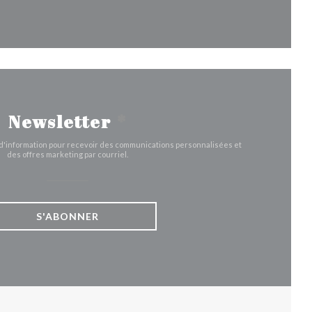
fenêtre))
velle fenêtre))
Newsletter
*
e d'information pour recevoir des communications personnalisées et
des offres marketing par courriel.
S'ABONNER