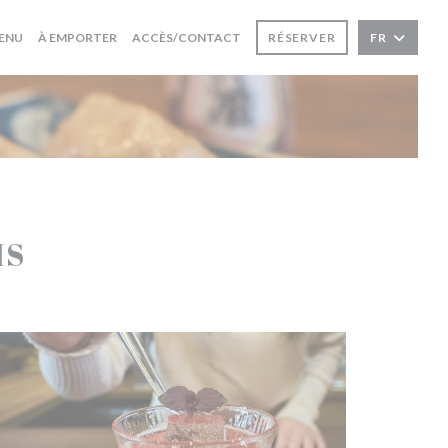
((OUVRE UNE NOUVELLE FENÊTRE))
((OUVRE UNE NOUVELLE FENÊTRE))
ENU
À EMPORTER
ACCÈS/CONTACT
RÉSERVER
FR
IS