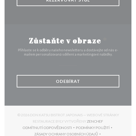
Zůstaňte v obraze
*
Přihlaste se k odběru našeho newsletteru a dostávejte od nás e-
mailem personalizovaná sdělení a marketingové nabídky.
ODEBÍRAT
© 2026 DON KATSU BISTROT JAPONAIS — WEBOVÉ STRÁNKY
((OTEVŘE SE V NO
RESTAURACE BYLY VYTVOŘENY
ZENCHEF
ODMÍTNUTÍ ODPOVĚDNOSTI
PODMÍNKY POUŽITÍ
((OTEVŘE SE V NOVÉM OKNĚ))
((OTEVŘE SE V NOVÉM 
ZÁSADY OCHRANY OSOBNÍCH ÚDAJŮ