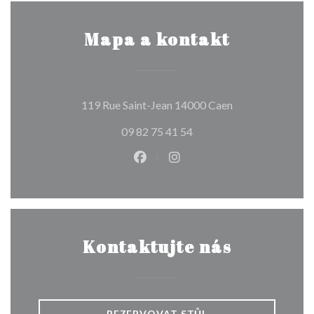
Mapa a kontakt
((otevře se v no
119 Rue Saint-Jean 14000 Caen
09 82 75 41 54
Facebook ((otevře se v novém o
Instagram ((otevře se v n
Kontaktujte nás
REZERVOVAT STŮL