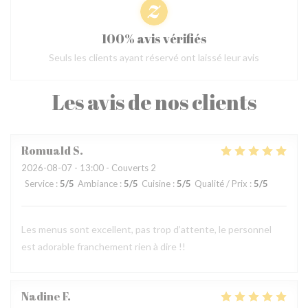
100% avis vérifiés
Seuls les clients ayant réservé ont laissé leur avis
Les avis de nos clients
Romuald
S
2026-08-07
- 13:00 - Couverts 2
Service
:
5
/5
Ambiance
:
5
/5
Cuisine
:
5
/5
Qualité / Prix
:
5
/5
Les menus sont excellent, pas trop d’attente, le personnel
est adorable franchement rien à dire !!
Nadine
F