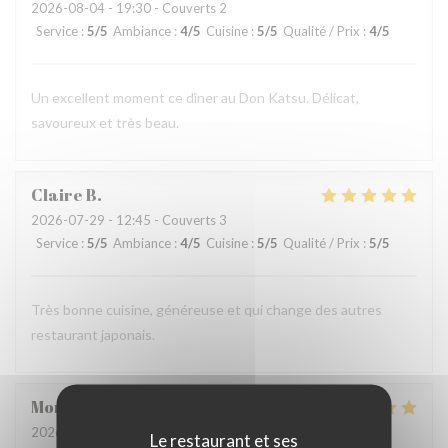
2026-08-04
- 19:30 - Couverts 2
Service
:
5
/5
Ambiance
:
4
/5
Cuisine
:
5
/5
Qualité / Prix
:
4
/5
Un excellent moment ce dîner au Don Katsu. Délicat,
savoureux et très beau.
Claire
B
2026-07-29
- 12:45 - Couverts 3
Service
:
5
/5
Ambiance
:
4
/5
Cuisine
:
5
/5
Qualité / Prix
:
5
/5
Très bonne cuisine, généreuse et qui change des autres
restaurant japonais.
Mona
M
2026-08-04
- 20:15 - Couverts 2
Le restaurant et ses