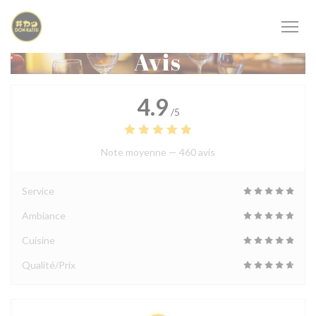
Personnalisation de vos choix en matière de cookies
Avis
4.9
/5
Note moyenne —
460 avis
Service
Ambiance
Cuisine
Qualité/Prix