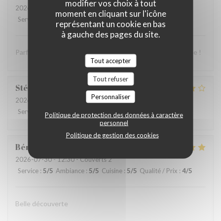
modifier vos choix à tout
2026-07-29
- 20:15 - Couverts 2
moment en cliquant sur l'icône
Service
:
5
/5
Ambiance
:
5
/5
Cuisine
:
5
/5
Qualité / Prix
:
5
/5
représentant un cookie en bas
à gauche des pages du site.
Parfait, la nouvelle carte est aussi bonne que la précédente !
Tout accepter
Tout refuser
Stéphanie
R
Personnaliser
2026-07-29
- 12:30 - Couverts 2
Service
:
5
/5
Ambiance
:
4
/5
Cuisine
:
4
/5
Qualité / Prix
:
4
/5
Politique de protection des données à caractère
personnel
Politique de gestion des cookies
Bérénice
F
2026-07-30
- 12:30 - Couverts 2
Service
:
5
/5
Ambiance
:
5
/5
Cuisine
:
5
/5
Qualité / Prix
:
4
/5
Belle découverte