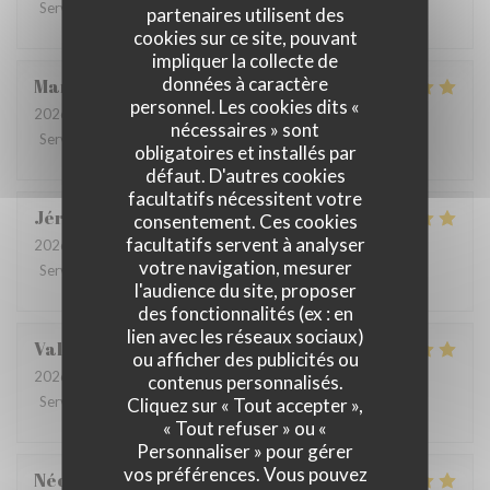
Service
:
5
/5
Ambiance
:
5
/5
Cuisine
:
5
/5
Qualité / Prix
:
5
/5
partenaires utilisent des
cookies sur ce site, pouvant
impliquer la collecte de
données à caractère
Manon
B
personnel. Les cookies dits «
2026-07-30
- 19:00 - Couverts 2
nécessaires » sont
Service
:
5
/5
Ambiance
:
5
/5
Cuisine
:
5
/5
Qualité / Prix
:
5
/5
obligatoires et installés par
défaut. D'autres cookies
facultatifs nécessitent votre
Jérôme
T
consentement. Ces cookies
facultatifs servent à analyser
2026-07-29
- 19:30 - Couverts 2
votre navigation, mesurer
Service
:
5
/5
Ambiance
:
4
/5
Cuisine
:
5
/5
Qualité / Prix
:
5
/5
l'audience du site, proposer
des fonctionnalités (ex : en
lien avec les réseaux sociaux)
Valentin
D
ou afficher des publicités ou
2026-08-01
- 20:30 - Couverts 2
contenus personnalisés.
Service
:
5
/5
Ambiance
:
5
/5
Cuisine
:
5
/5
Qualité / Prix
:
5
/5
Cliquez sur « Tout accepter »,
« Tout refuser » ou «
Personnaliser » pour gérer
vos préférences. Vous pouvez
Néo
B