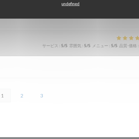
undefined
サービス
:
5
/5
雰囲気
:
4
/5
メニュー
:
4
/5
品質-価格
:
サービス
:
5
/5
雰囲気
:
5
/5
メニュー
:
5
/5
品質-価格
:
1
2
3