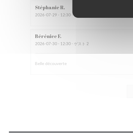
Stéphanie
R
2026-07-29
- 12:30 - ゲスト 2
Bérénice
F
2026-07-30
- 12:30 - ゲスト 2
Belle découverte