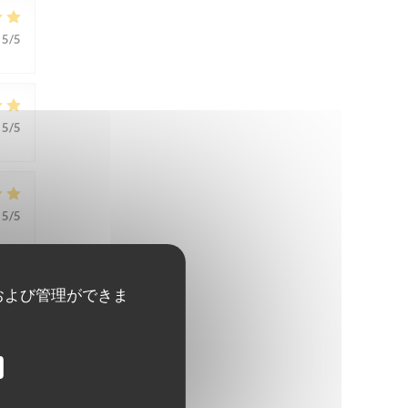
5
/5
5
/5
5
/5
および管理ができま
5
/5