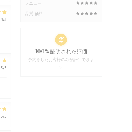
メニュー
品質-価格
4
/5
100% 証明された評価
予約をしたお客様のみが評価できま
す
5
/5
5
/5