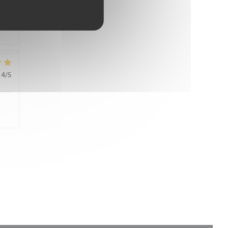
4
/5
4
/5