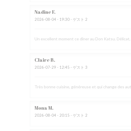
Nadine
F
2026-08-04
- 19:30 - ゲスト 2
Un excellent moment ce dîner au Don Katsu. Délicat,
Claire
B
2026-07-29
- 12:45 - ゲスト 3
Très bonne cuisine, généreuse et qui change des aut
Mona
M
2026-08-04
- 20:15 - ゲスト 2