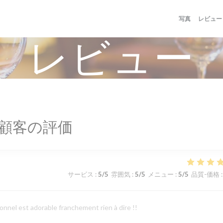
写真
レビュー
レビュー
顧客の評価
サービス
:
5
/5
雰囲気
:
5
/5
メニュー
:
5
/5
品質-価格
:
onnel est adorable franchement rien à dire !!