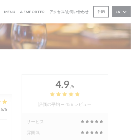
((新しいウィンドウで開きます))
((新しいウィンドウで開きます))
予約
MENU
À EMPORTER
アクセス/お問い合わせ
JA
4.9
/5
評価の平均 —
456 レビュー
5
/5
サービス
雰囲気