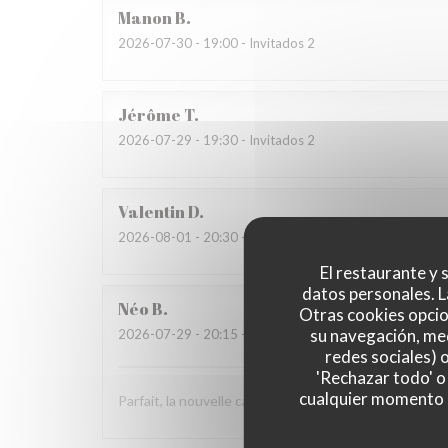
Manon
B
2026-07-30
- 19:00 - Invitados 2
Jérôme
T
2026-07-29
- 19:30 - Invitados 2
Valentin
D
2026-08-01
- 20:30 - Invitados 2
El restaurante y s
datos personales. L
Néo
B
Otras cookies opcio
su navegación, med
2026-07-29
- 20:15 - Invitados 2
redes sociales) 
'Rechazar todo' o
cualquier momento ha
Parfait, la nouvelle carte est aussi bonne que la préc