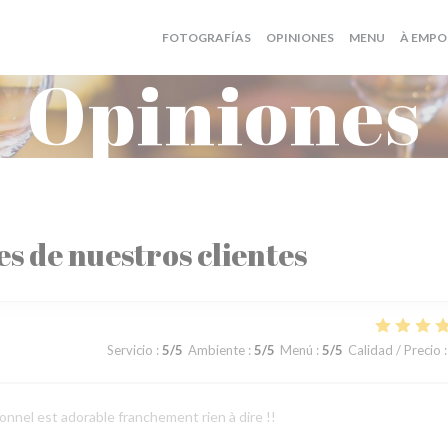
((ABRE EN
FOTOGRAFÍAS
OPINIONES
MENU
À EMPO
Opiniones
es de nuestros clientes
Servicio
:
5
/5
Ambiente
:
5
/5
Menú
:
5
/5
Calidad / Precio
:
onnel est adorable franchement rien à dire !!