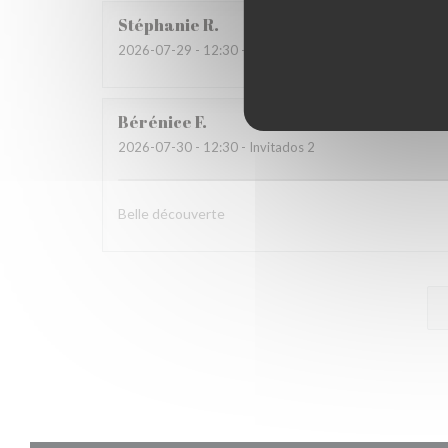
Stéphanie
R
2026-07-29
- 12:30 - Invitados 2
Bérénice
F
2026-07-30
- 12:30 - Invitados 2
Belle découverte