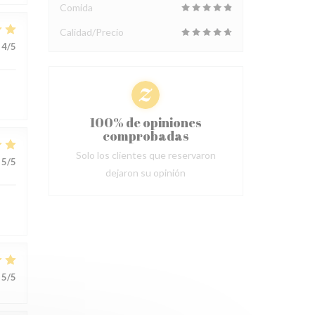
Comida
Calidad/Precio
4
/5
100% de opiniones
comprobadas
Solo los clientes que reservaron
5
/5
dejaron su opinión
5
/5