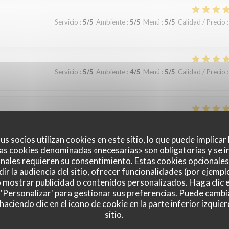
Servicio
:
5
/5
Ambiente
:
5
/5
Menú
:
5
/5
Calidad / Precio
:
Servicio
:
5
/5
Ambiente
:
4
/5
Menú
:
5
/5
Calidad / Precio
:
Servicio
:
5
/5
Ambiente
:
5
/5
Menú
:
5
/5
Calidad / Precio
:
us socios utilizan cookies en este sitio, lo que puede implicar
as cookies denominadas «necesarias» son obligatorias y se i
nales requieren su consentimiento. Estas cookies opcionales 
ir la audiencia del sitio, ofrecer funcionalidades (por ejempl
Servicio
:
5
/5
Ambiente
:
5
/5
Menú
:
5
/5
Calidad / Precio
:
o mostrar publicidad o contenidos personalizados. Haga clic e
 'Personalizar' para gestionar sus preferencias. Puede cambi
ciendo clic en el icono de cookie en la parte inferior izquier
édente !
sitio.