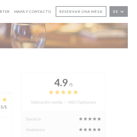
 UNA NUEVA VENTANA))
((ABRE EN UNA NUEVA VENTANA))
RTER
MAPA Y CONTACTO
RESERVAR UNA MESA
ES
4.9
/5
Valoración media —
460 Opiniones
5
/5
Servicio
Ambiente