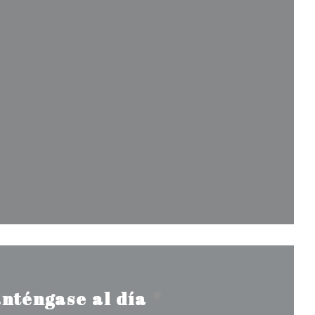
va ventana))
entana))
nueva ventana))
nténgase al día
*