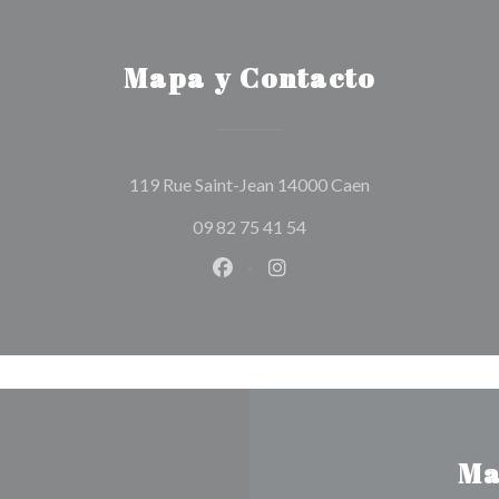
Mapa y Contacto
((abre en una nue
119 Rue Saint-Jean 14000 Caen
09 82 75 41 54
Facebook ((abre en una nueva v
Instagram ((abre en una 
Ma