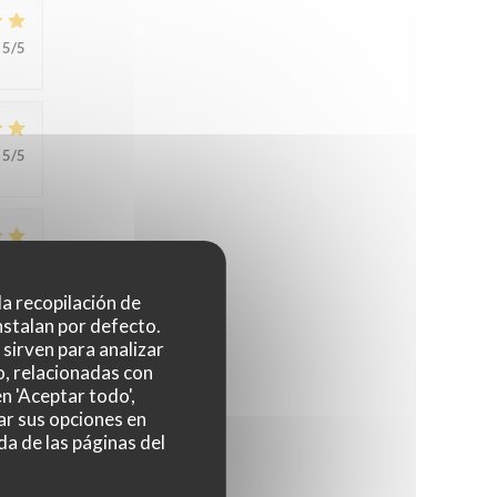
5
/5
5
/5
5
/5
 la recopilación de
nstalan por defecto.
sirven para analizar
o, relacionadas con
5
/5
n 'Aceptar todo',
ar sus opciones en
da de las páginas del