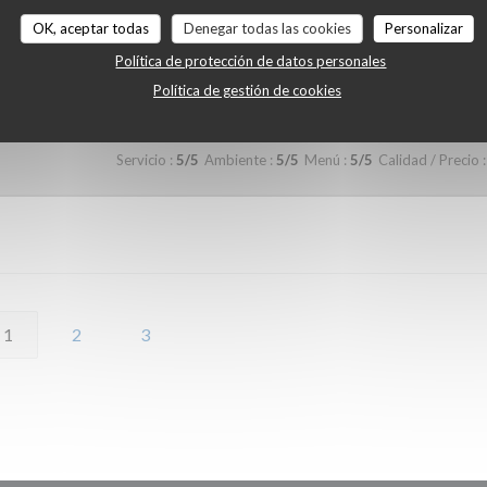
OK, aceptar todas
Denegar todas las cookies
Personalizar
Servicio
:
5
/5
Ambiente
:
4
/5
Menú
:
4
/5
Calidad / Precio
:
Política de protección de datos personales
Política de gestión de cookies
Servicio
:
5
/5
Ambiente
:
5
/5
Menú
:
5
/5
Calidad / Precio
:
1
2
3